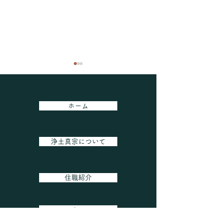
ホーム
【大切なお知らせ】
浄土真宗について
令和8年 第1回
催しました
住職紹介
アクセス